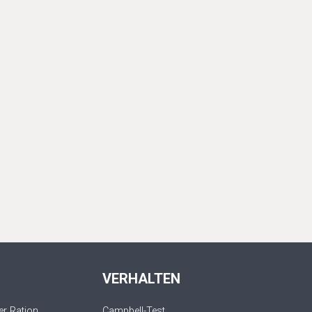
VERHALTEN
r Ration
Campbell-Test