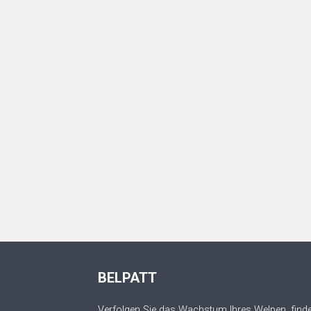
BELPATT
Verfolgen Sie das Wachstum Ihres Welpen, finde