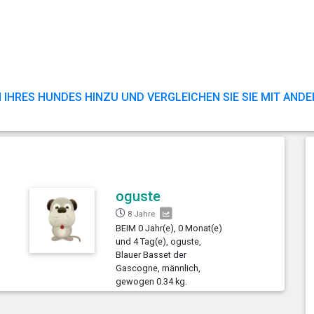
 IHRES HUNDES HINZU UND VERGLEICHEN SIE SIE MIT AND
oguste
8 Jahre
BEIM 0 Jahr(e), 0 Monat(e)
und 4 Tag(e), oguste,
Blauer Basset der
Gascogne, männlich,
gewogen 0.34 kg.