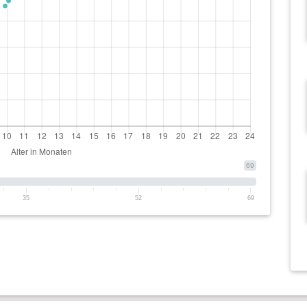
69
35
52
69