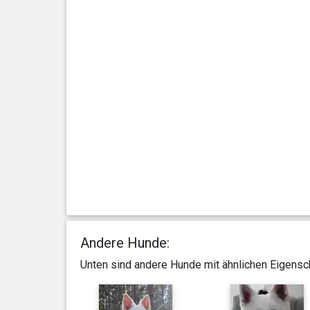
Tag(e)
0 Jahr(e), 2 Monat(e) und 16
10 kg
Tag(e)
0 Jahr(e), 1 Monat(e) und 29
8 kg
Tag(e)
Andere Hunde:
Unten sind andere Hunde mit ähnlichen Eigensch