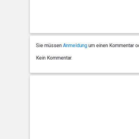
0 Jahr(e), 1 Monat(e) und 16
2.2 kg
Tag(e)
0 Jahr(e), 1 Monat(e) und 14
2.1 kg
Tag(e)
Sie müssen
Anmeldung
um einen Kommentar ode
0 Jahr(e), 1 Monat(e) und 13
1.8 kg
Tag(e)
Kein Kommentar.
0 Jahr(e), 1 Monat(e) und 12
2.1 kg
Tag(e)
0 Jahr(e), 1 Monat(e) und 11
1.7 kg
Tag(e)