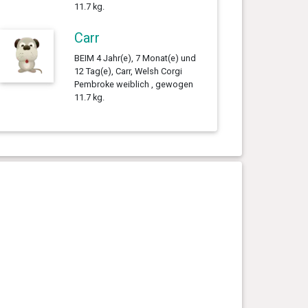
11.7 kg.
Carr
BEIM 4 Jahr(e), 7 Monat(e) und
12 Tag(e), Carr, Welsh Corgi
Pembroke weiblich , gewogen
11.7 kg.