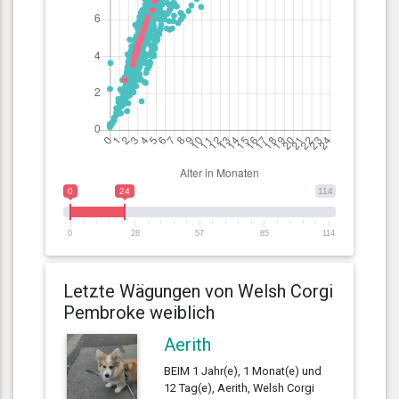
0
24
114
0
28
57
85
114
Letzte Wägungen von Welsh Corgi
Pembroke weiblich
Aerith
BEIM 1 Jahr(e), 1 Monat(e) und
12 Tag(e), Aerith, Welsh Corgi