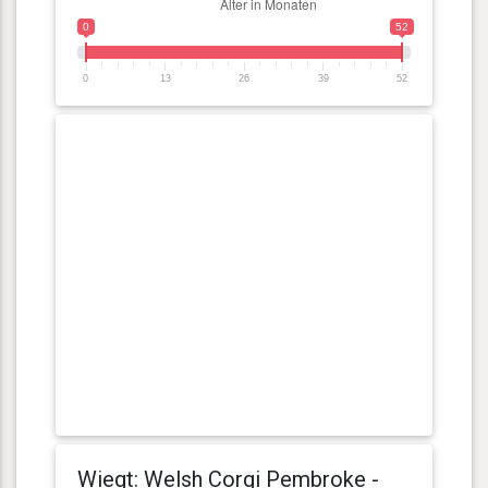
0
52
0
13
26
39
52
Wiegt: Welsh Corgi Pembroke -